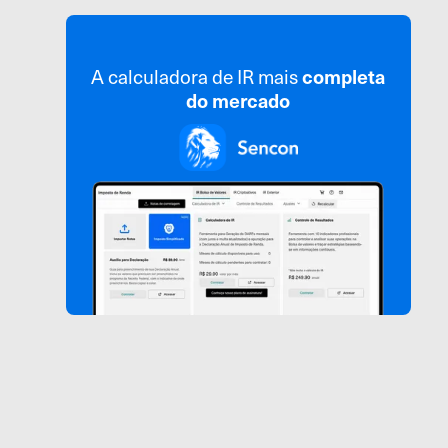
A calculadora de IR mais
completa
do mercado