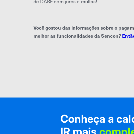
de DARF com juros e multas!
Você gostou das informações sobre o paga
melhor as funcionalidades da Sencon?
Então
Conheça a cal
IR mais
compl