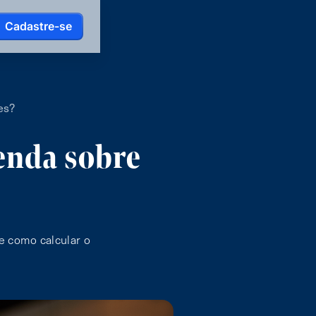
Cadastre-se
es?
enda sobre
e como calcular o