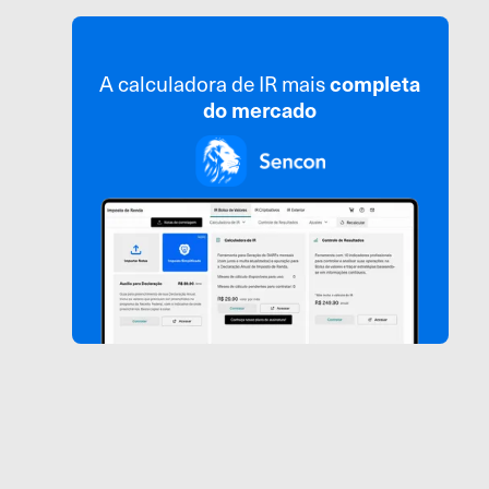
A calculadora de IR mais
completa
do mercado